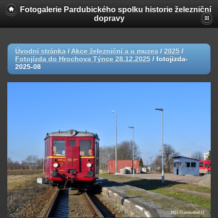
Fotogalerie Pardubického spolku historie železniční
dopravy
Úvodní stránka
/
Akce železniční a u muzea
/
2025
/
Fotojízda do Hrochova Týnce 28.12.2025
/
fotojizda-
2025-08