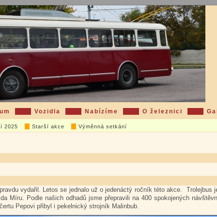
eum
Vozidla
Nabízíme
O železnici
Ga
í 2025
Starší akce
Výměnná setkání
pravdu vydařil. Letos se jednalo už o jedenáctý ročník této akce. Trolejbus j
a Míru. Podle našich odhadů jsme přepravili na 400 spokojených návštěvní
ertu Pepovi přibyl i pekelnický strojník Malinbub.