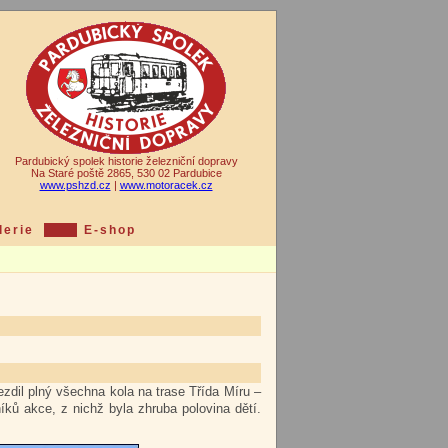
Pardubický spolek historie železniční dopravy
Na Staré poště 2865, 530 02 Pardubice
www.pshzd.cz
|
www.motoracek.cz
lerie
E-shop
ezdil plný všechna kola na trase Třída Míru –
ků akce, z nichž byla zhruba polovina dětí.