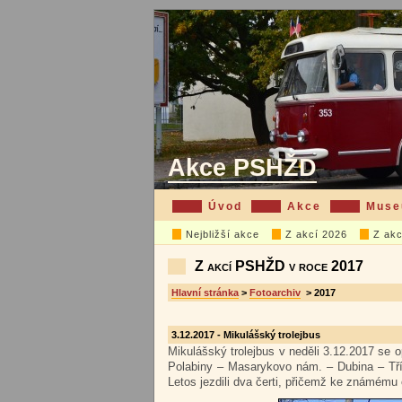
Akce PSHŽD
Úvod
Akce
Mus
Nejbližší akce
Z akcí 2026
Z akc
Z akcí PSHŽD v roce 2017
Hlavní stránka
>
Fotoarchiv
> 2017
3.12.2017 - Mikulášský trolejbus
Mikulášský trolejbus v neděli 3.12.2017 se o
Polabiny – Masarykovo nám. – Dubina – Tříd
Letos jezdili dva čerti, přičemž ke známému č