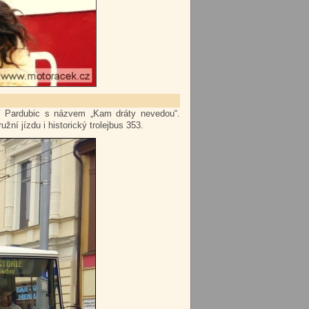
rií Pardubic s názvem „Kam dráty nevedou“.
ní jízdu i historický trolejbus 353.