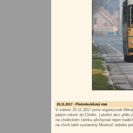
25.11.2017 - Předmikulášský vlak
V sobotu 25.11.2017 jsme organizovali Mikul
pátým rokem do Choltic. Letošní akci přálo 
na choltickém zámku přichystal nejen tradičn
na chvíli také vystavený Moskvič našeho jed