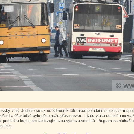
ášský vlak. Jednalo se už od 23 ročník této akce pořádané stále naším spolk
počasí a účastníků bylo něco málo přes stovku. I jízdu vlaku do Heřmanova Mě
í prohlídku kaple, ale také zajímavou výstavu vodníků. Program na nádraží d
natele.