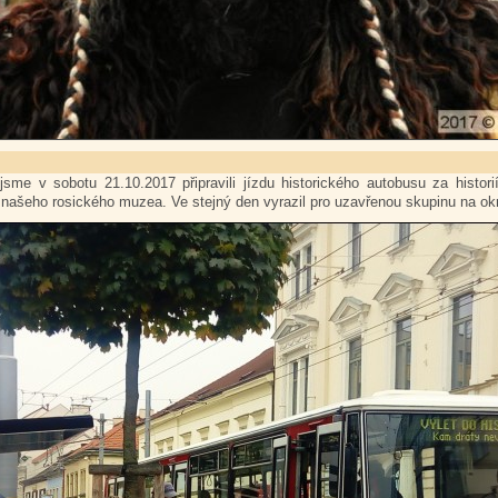
jsme v sobotu 21.10.2017 připravili jízdu historického autobusu za histo
našeho rosického muzea. Ve stejný den vyrazil pro uzavřenou skupinu na okruž