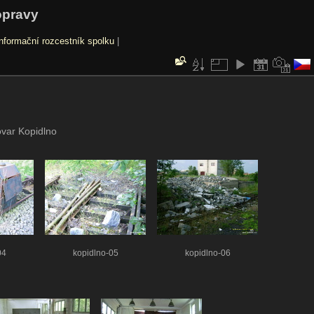
opravy
nformační rozcestník spolku
|
ovar Kopidlno
04
kopidlno-05
kopidlno-06