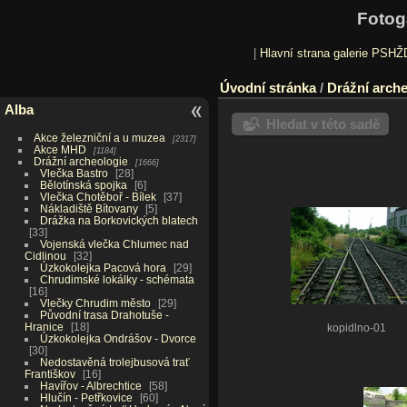
Fotog
|
Hlavní strana galerie PSHŽ
Úvodní stránka
/
Drážní arche
Alba
Hledat v této sadě
Akce železniční a u muzea
2317
Akce MHD
1184
Drážní archeologie
1666
Vlečka Bastro
28
Bělotínská spojka
6
Vlečka Chotěboř - Bílek
37
Nákladiště Bítovany
5
Drážka na Borkovických blatech
33
Vojenská vlečka Chlumec nad
Cidlinou
32
Úzkokolejka Pacová hora
29
Chrudimské lokálky - schémata
16
Vlečky Chrudim město
29
Původní trasa Drahotuše -
Hranice
18
kopidlno-01
Úzkokolejka Ondrášov - Dvorce
30
Nedostavěná trolejbusová trať
Františkov
16
Havířov - Albrechtice
58
Hlučín - Petřkovice
60