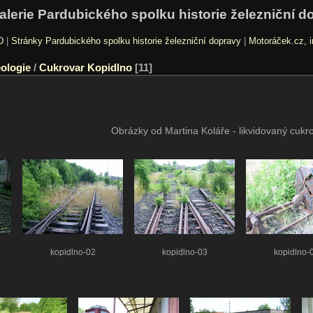
alerie Pardubického spolku historie železniční d
D
|
Stránky Pardubického spolku historie železniční dopravy
|
Motoráček.cz, i
ologie
/
Cukrovar Kopidlno
11
Obrázky od Martina Koláře - likvidovaný cukr
kopidlno-02
kopidlno-03
kopidlno-