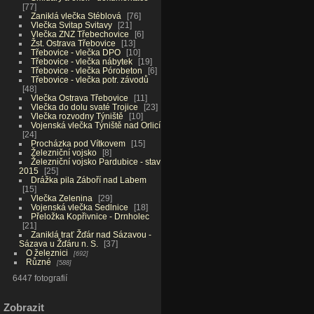
77
Zaniklá vlečka Stéblová
76
Vlečka Svitap Svitavy
21
Vlečka ZNZ Třebechovice
6
Žst. Ostrava Třebovice
13
Třebovice - vlečka DPO
10
Třebovice - vlečka nábytek
19
Třebovice - vlečka Pórobeton
6
Třebovice - vlečka potr. závodů
48
Vlečka Ostrava Třebovice
11
Vlečka do dolu svaté Trojice
23
Vlečka rozvodny Týniště
10
Vojenská vlečka Týniště nad Orlicí
24
Procházka pod Vítkovem
15
Železniční vojsko
8
Železniční vojsko Pardubice - stav
2015
25
Drážka pila Záboří nad Labem
15
Vlečka Zelenina
29
Vojenská vlečka Sedlnice
18
Přeložka Kopřivnice - Drnholec
21
Zaniklá trať Žďár nad Sázavou -
Sázava u Žďáru n. S.
37
O železnici
692
Různé
588
6447 fotografií
Zobrazit