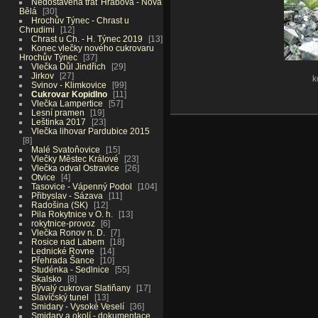
Nedostavěná trať Hrabová - Nová
Bělá
30
Hrochův Týnec - Chrast u
Chrudimi
12
Chrast u Ch. - H. Týnec 2019
13
Konec vlečky nového cukrovaru
Hrochův Týnec
37
Vlečka Důl Jindřich
29
Jirkov
27
k
Svinov - Klimkovice
99
Cukrovar Kopidlno
11
Vlečka Lampertice
57
Lesní pramen
19
Leštinka 2017
23
Vlečka lihovar Pardubice 2015
8
Malé Svatoňovice
15
Vlečky Městec Králové
23
Vlečka odval Ostravice
26
Otvice
4
Tasovice - Vápenný Podol
104
Přibyslav - Sázava
11
Radošina (SK)
12
Pila Rokytnice v O. h.
13
rokytnice-provoz
6
Vlečka Ronov n. D.
7
Rosice nad Labem
18
Lednické Rovne
14
Přehrada Šance
10
Studénka - Sedlnice
55
Skalsko
8
Bývalý cukrovar Slatiňany
17
Slavíčský tunel
13
Smidary - Vysoké Veselí
36
Smidary a okolí - dokumentace