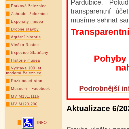
Pardubice. Poku
Parková železnice
transparentní úče
Zahradní železnice
musíme sehnat sa
Exponáty musea
Transparentní
Drobné stavby
Agrární historie
Vlečka Rosice
Expozice Slatiňany
Pohyby 
Historie musea
na
Výstava 100 let
moderní železnice
Rozkládací stan
Podrobnější in
Museum - Facebook
MV M131.1116
MV M120.206
Aktualizace 6/20
INFO