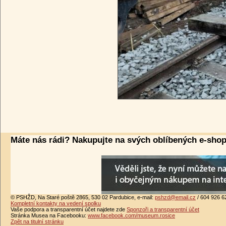
Máte nás rádi? Nakupujte na svých oblíbených e-sho
© PSHŽD, Na Staré poště 2865, 530 02 Pardubice, e-mail:
pshzd@email.cz
/ 604 926 6
Kompletní kontakty na vedení spolku
Vaše podpora a transparentní účet najdete zde
Sponzoři a transparentní účet
Stránka Musea na Facebooku:
www.facebook.com/museum.rosice
Zpět na titulní stránku