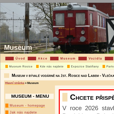
Museum
Úvod
Akce
Museum
Vozidla
Museum Rosice
Kde nás najdete
Expozice Slatiňany
Park
Museum v bývalé vodárně na žst. Rosice nad Labem - Vlečk
Hlavní stránka
> Museum
Chcete přispě
MUSEUM - MENU
Museum - homepage
V roce 2026 stavb
Jak nás najdete